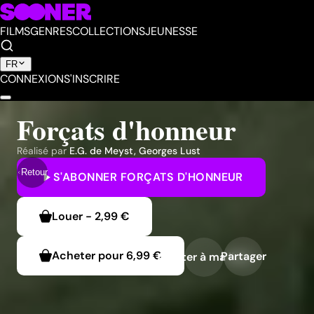
FILMS
GENRES
COLLECTIONS
JEUNESSE
FR
CONNEXION
S'INSCRIRE
Forçats d'honneur
Réalisé par
E.G. de Meyst
,
Georges Lust
Retour
S'ABONNER
FORÇATS D'HONNEUR
Louer
-
2,99 €
Acheter pour
6,99 €
Partager
Ajouter à ma liste