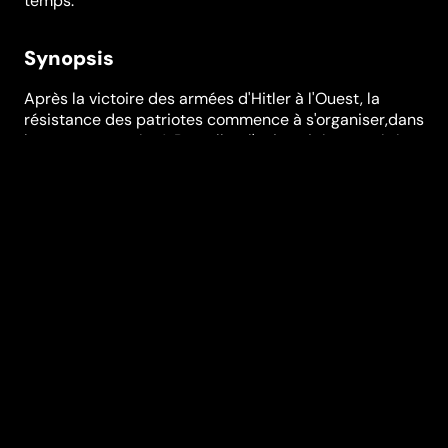
temps.
Synopsis
Après la victoire des armées d'Hitler à l'Ouest, la
résistance des patriotes commence à s'organiser,dans
les pays occupés. A Bruxelles, l'université ayant été
fermée, le Professeur Evrard donne des cours à son
domicile. Robert et sa fiancée Yvette, suivent ces
leçons. Yvette est la fille du collaborateur Jolly,
entrepreneur en béton. Yvette ne partage pas les
idées de son père et Robert a pris la décision d'entrer
dans la résistance. A l'issue d'une soirée chez Jolly, un
journaliste collaborateur est abattu. Dans les
Ardennes, Jacqueline, fille d'un grand fermier,
s'occupe activement des maquisards. Elle fait ainsi la
connaissance d'un réfractaire- métallurgiste, Fernand.
Un amour réciproque naît de cette rencontre. Une vie
intense anime le maquis et les jeunes gens mènent la
vie dure aux boches. Dans tout le pays, les Allemands
prennent des mesures cruelles. Au cours des rafles