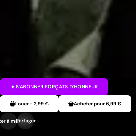
S'ABONNER
FORÇATS D'HONNEUR
Louer
-
2,99 €
Acheter pour
6,99 €
Partager
er à ma liste