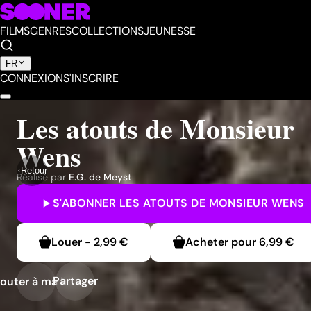
FILMS
GENRES
COLLECTIONS
JEUNESSE
FR
CONNEXION
S'INSCRIRE
Les atouts de Monsieur
Wens
Retour
Réalisé par
E.G. de Meyst
S'ABONNER
LES ATOUTS DE MONSIEUR WENS
Louer
-
2,99 €
Acheter pour
6,99 €
Partager
outer à ma liste