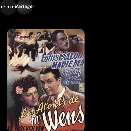
Partager
er à ma liste