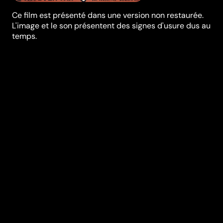
Ce film est présenté dans une version non restaurée.
L'image et le son présentent des signes d'usure dus au
temps.
Synopsis
Lucien Dolo, candidat au Conseil Communal de sa
ville, fait l'objet de nombreuses critiques concernant
sa vie privée. Notamment la mystérieuse disparition
de son frère lors d'une expédition au Congo, à laquelle
Lucien avait participé. Les deux frères étaient en
désaccord depuis plusieurs années. Afin de lever le
doute sur les accusations portées sur son mari,
Isabelle, charge l'inspecteur Wens d'enquêter...
Réalisation
E.G. de Meyst
Genres
Policier
Casting
Louis Salou
Marie