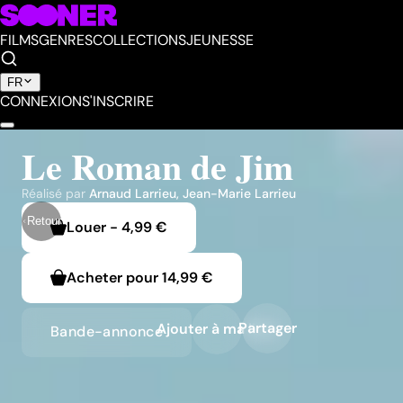
FILMS
GENRES
COLLECTIONS
JEUNESSE
FR
CONNEXION
S'INSCRIRE
Le Roman de Jim
Réalisé par
Arnaud Larrieu
,
Jean-Marie Larrieu
Retour
Louer
-
4,99 €
Acheter pour
14,99 €
Partager
Ajouter à ma liste
Bande-annonce