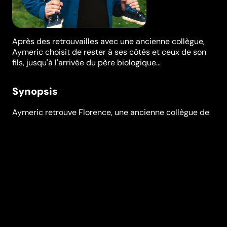
Après des retrouvailles avec une ancienne collègue,
Aymeric choisit de rester à ses côtés et ceux de son
fils, jusqu'à l'arrivée du père biologique...
Synopsis
Aymeric retrouve Florence, une ancienne collègue de
travail, au hasard d’une soirée à Saint-Claude dans le
Haut-Jura. Elle est enceinte de six mois et célibataire.
Quand Jim nait, Aymeric est là. Ils passent de belles
années ensemble, jusqu'au jour où Christophe, le père
naturel de Jim, débarque... Ça pourrait être le début
d’un mélo, c’est aussi le début d’une odyssée de la
paternité.
Festivals et récompenses