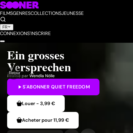
FILMS
GENRES
COLLECTIONS
JEUNESSE
FR
CONNEXION
S'INSCRIRE
Ein grosses
Versprechen
Retour
Réalisé par
Wendla Nölle
S'ABONNER
QUIET FREEDOM
Louer
-
3,99 €
Acheter pour
11,99 €