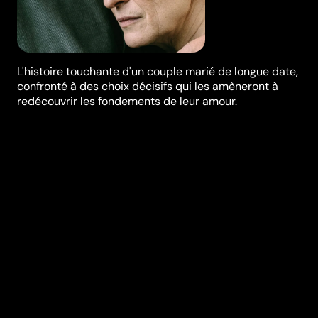
L'histoire touchante d'un couple marié de longue date,
confronté à des choix décisifs qui les amèneront à
redécouvrir les fondements de leur amour.
Synopsis
Erik, récemment retraité, a hâte de vivre une aventure
après le travail et de profiter de sa famille. Ces plans
sont mis en doute alors que la dure réalité de la
maladie précipitée de sa femme Juditha détériore sa
propre santé. Juditha refuse d'accepter toute aide
extérieure alors qu'Erik cède sous la pression.
Réalisation
Wendla Nölle
Genres
Drame