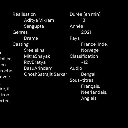
Réalisation
Durée (en min)
Aditya Vikram
131
Sengupta
Année
Genres
2021
Drame
Pays
Casting
France, Inde,
Sreelekha
Norvège
a
Mitra
Shayak
Classification
ilier,
Roy
Bratya
-12
son
Basu
Arindam
Audio
proche
Ghosh
Satrajit Sarkar
Bengali
'avoir
Sous-titres
,
Français,
e, il
Néerlandais,
tron.
Anglais
rter,