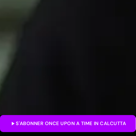
S'ABONNER
ONCE UPON A TIME IN CALCUTTA