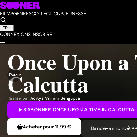
FILMS
GENRES
COLLECTIONS
JEUNESSE
FR
CONNEXION
S'INSCRIRE
Once Upon a 
Calcutta
Retour
Réalisé par
Aditya Vikram Sengupta
S'ABONNER
ONCE UPON A TIME IN CALCUTTA
Acheter pour
11,99 €
Ajou
Bande-annonce