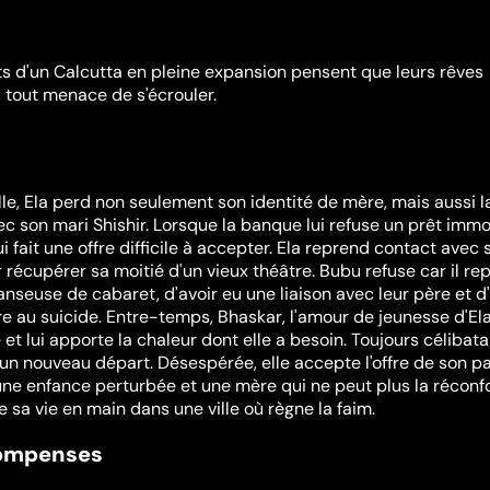
ts d'un Calcutta en pleine expansion pensent que leurs rêves
, tout menace de s'écrouler.
lle, Ela perd non seulement son identité de mère, mais aussi l
ec son mari Shishir. Lorsque la banque lui refuse un prêt immob
i fait une offre difficile à accepter. Ela reprend contact avec 
récupérer sa moitié d'un vieux théâtre. Bubu refuse car il re
anseuse de cabaret, d'avoir eu une liaison avec leur père et d
 au suicide. Entre-temps, Bhaskar, l'amour de jeunesse d'Ela
et lui apporte la chaleur dont elle a besoin. Toujours célibatair
'un nouveau départ. Désespérée, elle accepte l'offre de son pa
une enfance perturbée et une mère qui ne peut plus la réconfo
 sa vie en main dans une ville où règne la faim.
compenses