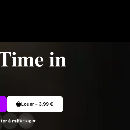
Time in
Louer
-
3,99 €
Partager
ter à ma liste