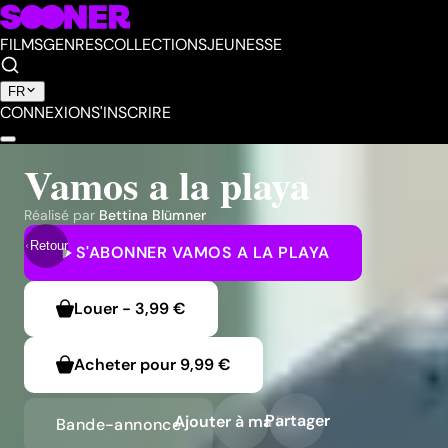
FILMS
GENRES
COLLECTIONS
JEUNESSE
FR
CONNEXION
S'INSCRIRE
Vamos a la playa
Réalisé par
Bettina Blümner
Retour
S'ABONNER
VAMOS A LA PLAYA
Louer
-
3,99 €
Acheter pour
9,99 €
Partager
Ajouter à ma liste
Bande-annonce