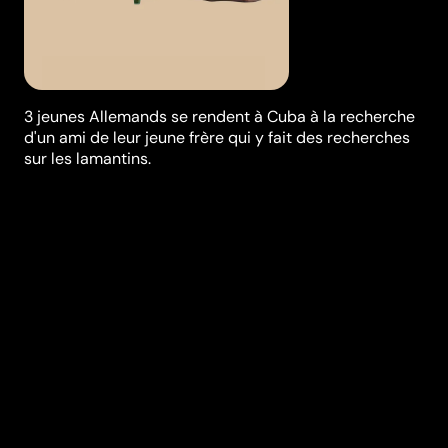
3 jeunes Allemands se rendent à Cuba à la recherche
d'un ami de leur jeune frère qui y fait des recherches
sur les lamantins.
Synopsis
Benjamin, Judith et Katharina se rendent à Cuba pour
retrouver Wanja, le frère disparu de Katharina. Mais
plus ils cherchent, plus ils se retrouvent piégés dans
un labyrinthe d'illusions, de sentiments et de désirs
sexuels...
Réalisation
Bettina Blümner
Genres
Drame
Casting