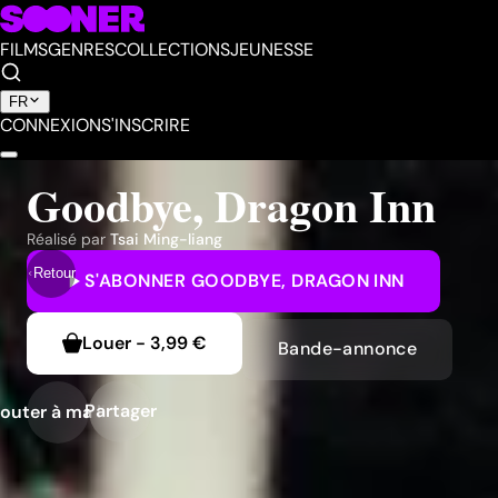
FILMS
GENRES
COLLECTIONS
JEUNESSE
FR
CONNEXION
S'INSCRIRE
Goodbye, Dragon Inn
Réalisé par
Tsai Ming-liang
Retour
S'ABONNER
GOODBYE, DRAGON INN
Louer
-
3,99 €
Bande-annonce
Partager
outer à ma liste