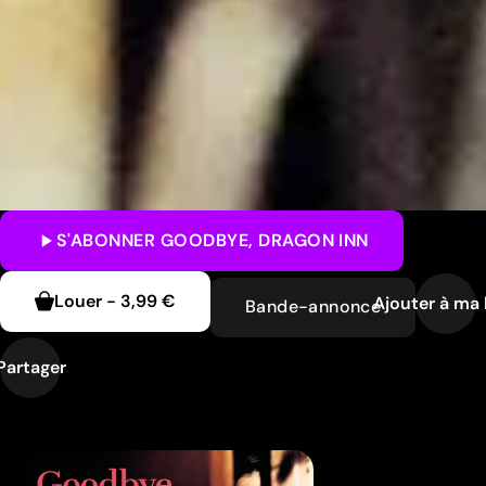
S'ABONNER
GOODBYE, DRAGON INN
Louer
-
3,99 €
Ajouter à ma 
Bande-annonce
Partager