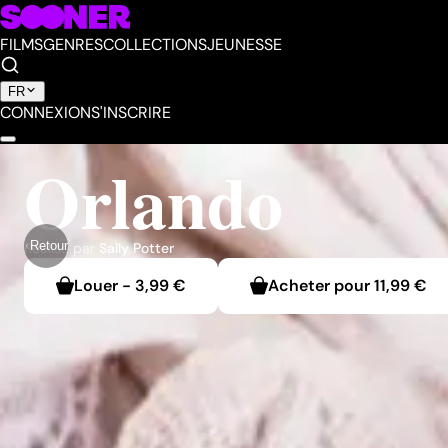
FILMS
GENRES
COLLECTIONS
JEUNESSE
FR
CONNEXION
S'INSCRIRE
Orlando
Retour
Réalisé par
Sally Potter
Louer
-
3,99 €
Acheter pour
11,99 €