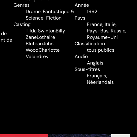
Genres
Année
Drame
,
Fantastique &
1992
Science-Fiction
Pays
Casting
France, Italie,
Tilda Swinton
Billy
Pays-Bas, Russie,
t de
Zane
Lothaire
Royaume-Uni
ant de
Bluteau
John
Classification
Wood
Charlotte
tous publics
Valandrey
Audio
Anglais
Sous-titres
Français,
Néerlandais