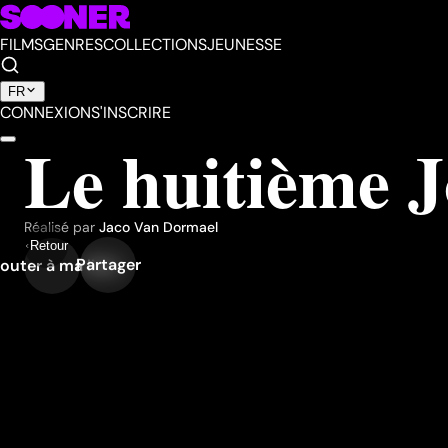
FILMS
GENRES
COLLECTIONS
JEUNESSE
FR
CONNEXION
S'INSCRIRE
Le huitième 
Réalisé par
Jaco Van Dormael
Retour
Partager
outer à ma liste