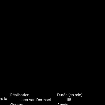
Réalisation
Durée (en min)
s le
Jaco Van Dormael
118
Genres
Année