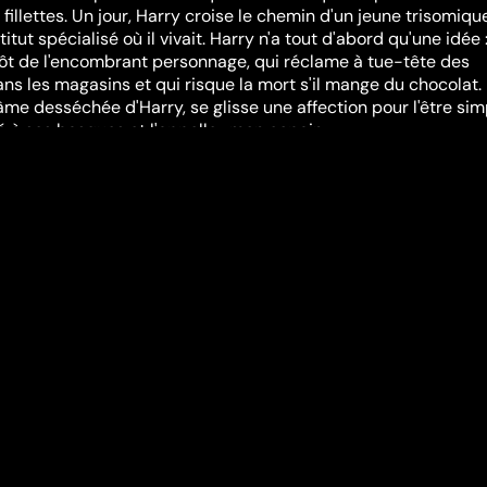
llettes. Un jour, Harry croise le chemin d'un jeune trisomique
stitut spécialisé où il vivait. Harry n'a tout d'abord qu'une idée 
tôt de l'encombrant personnage, qui réclame à tue-tête des
s les magasins et qui risque la mort s'il mange du chocolat.
âme desséchée d'Harry, se glisse une affection pour l'être sim
é à ses basques et l'appelle «mon copain»...
compenses