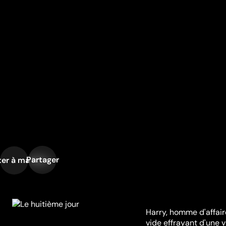
Partager
er à ma liste
Harry, homme d'affai
vide effrayant d'une v