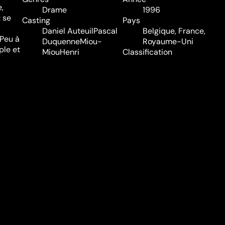
,
Drame
1996
: se
Casting
Pays
Daniel Auteuil
Pascal
Belgique, France,
 Peu à
Duquenne
Miou-
Royaume-Uni
ple et
Miou
Henri
Classification
Garcin
Isabelle
-10
Sadoyan
Audio
Français
Sous-titres
Néerlandais