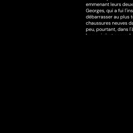
emmenant leurs deux fi
Georges, qui a fui l'in
débarrasser au plus 
chaussures neuves dan
peu, pourtant, dans l'
bon qui s'est accroch
Festivals et ré
Festival de Cannes