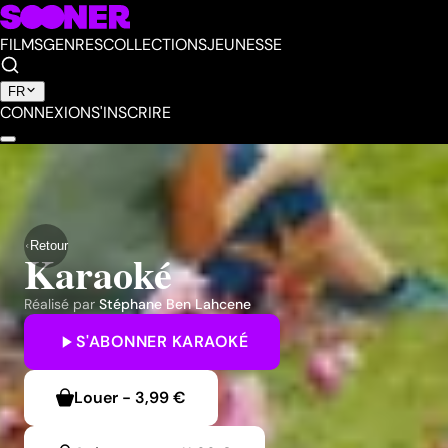
FILMS
GENRES
COLLECTIONS
JEUNESSE
FR
CONNEXION
S'INSCRIRE
Retour
Karaoké
Réalisé par
Stéphane Ben Lahcene
S'ABONNER
KARAOKÉ
Louer
-
3,99 €