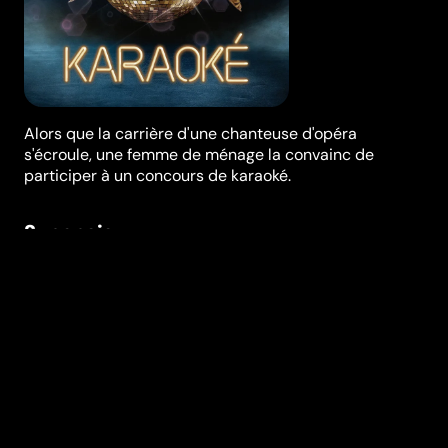
Alors que la carrière d'une chanteuse d'opéra
s'écroule, une femme de ménage la convainc de
participer à un concours de karaoké.
Synopsis
Après une soirée pleine d’excès, Bénédicte, célèbre
chanteuse d’opéra, voit sa carrière s’écrouler. Fatou,
passionnée karaoké, est la seule à lui tendre la main.
Elle a une idée derrière la tête : convaincre Bénédicte
de participer au grand concours national de karaoké.
La parfaite maîtrise vocale de l’une et la ténacité de
l’autre pourraient bien faire des étincelles et les
amener très loin.
Réalisation