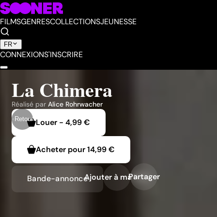
FILMS
GENRES
COLLECTIONS
JEUNESSE
FR
CONNEXION
S'INSCRIRE
La Chimera
Réalisé par
Alice Rohrwacher
Retour
Louer
-
4,99 €
Acheter pour
14,99 €
Partager
Ajouter à ma liste
Bande-annonce