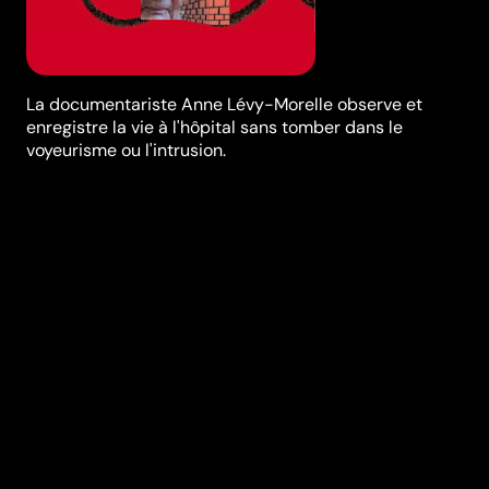
La documentariste Anne Lévy-Morelle observe et
enregistre la vie à l'hôpital sans tomber dans le
voyeurisme ou l'intrusion.
Synopsis
Voilà trois espaces clos, d’une certaine taille, dans
lesquels on entre un jour et dont on sort après un
certain temps. Qui comportent des portes discrètes,
des passages détournés, des histoires, et aussi des
leçons à apprendre.Sur la pointe du coeur est un
poème épique sur la naissance et la mort, dont le
personnage principal est l’hôpital Saint-Pierre, au
coeur de Bruxelles. C’est un lieu de voyage, un voyage
immobile et pourtant très lointain. La destination
porte plusieurs noms: l’autre, l’ailleurs, le mystère, le
dragon, le coeur. Elle se résume aussi à cette quête