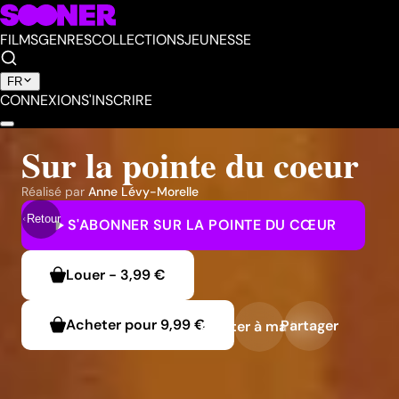
FILMS
GENRES
COLLECTIONS
JEUNESSE
FR
CONNEXION
S'INSCRIRE
Sur la pointe du coeur
Réalisé par
Anne Lévy-Morelle
Retour
S'ABONNER
SUR LA POINTE DU CŒUR
Louer
-
3,99 €
Acheter pour
9,99 €
Partager
Ajouter à ma liste