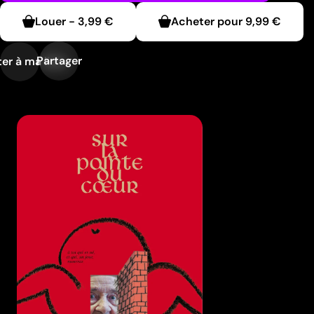
Louer
-
3,99 €
Acheter pour
9,99 €
Partager
er à ma liste