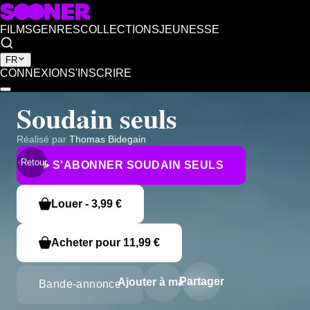
FILMS
GENRES
COLLECTIONS
JEUNESSE
FR
CONNEXION
S'INSCRIRE
Soudain seuls
Réalisé par
Thomas Bidegain
Retour
S'ABONNER
SOUDAIN SEULS
Louer
-
3,99 €
Acheter pour
11,99 €
Partager
Ajouter à ma liste
Bande-annonce