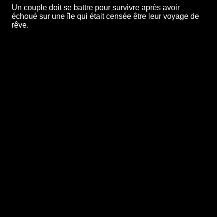
Un couple doit se battre pour survivre après avoir
échoué sur une île qui était censée être leur voyage de
rêve.
Synopsis
En couple depuis 5 ans, Ben et Laura ont décidé de
faire le tour du monde en bateau. Avant d'atteindre
l'Amérique du Sud, ils font un détour vers une île
sauvage, près des côtes antarctiques. En pleine
exploration, une tempête s'abat sur eux et leur bateau
disparaît. Éloignés du monde, soudain seuls face au
danger et à l'hiver qui approche, ils vont devoir lutter
pour leur survie et celle de leur couple.
Festivals et récompenses
FIFF Namur
Réalisation
Thomas Bidegain
Genres
Thriller
,
Drame
,
Action
& Aventure