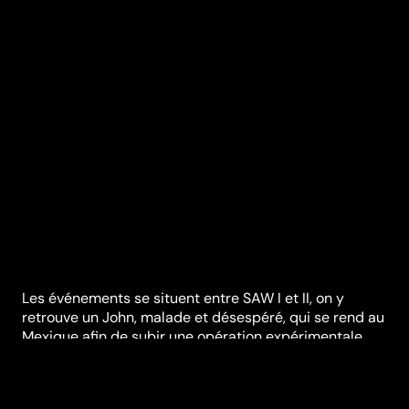
Les événements se situent entre SAW I et II, on y
retrouve un John, malade et désespéré, qui se rend au
Mexique afin de subir une opération expérimentale
capable de guérir son cancer, mais il découvre que
tout ceci n’est qu’une escroquerie visant des malades
vulnérables et affligés. Animé d'un nouveau but, le