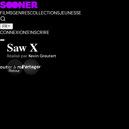
FILMS
GENRES
COLLECTIONS
JEUNESSE
FR
CONNEXION
S'INSCRIRE
Saw X
Réalisé par
Kevin Greutert
Partager
outer à ma liste
Retour