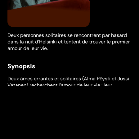
Deux personnes solitaires se rencontrent par hasard
dans la nuit d'Helsinki et tentent de trouver le premier
amour de leur vie.
Synopsis
Deux âmes errantes et solitaires (Alma Pöysti et Jussi
Vatanen) recherchent l’amour de leur vie : leur
rencontre puissante et fortuite dans la nuit d’Helsinki
se trouve contrariée par l’alcoolisme de l’homme, des
coordonnées perdues, et la vie en général, douée pour
poser des obstacles à ceux qui aspirent au bonheur.
Festivals et récompenses
Festival de Cannes
,
San Sebastián International Film