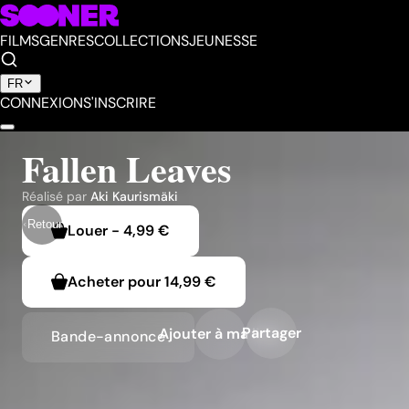
FILMS
GENRES
COLLECTIONS
JEUNESSE
FR
CONNEXION
S'INSCRIRE
Fallen Leaves
Réalisé par
Aki Kaurismäki
Retour
Louer
-
4,99 €
Acheter pour
14,99 €
Partager
Ajouter à ma liste
Bande-annonce