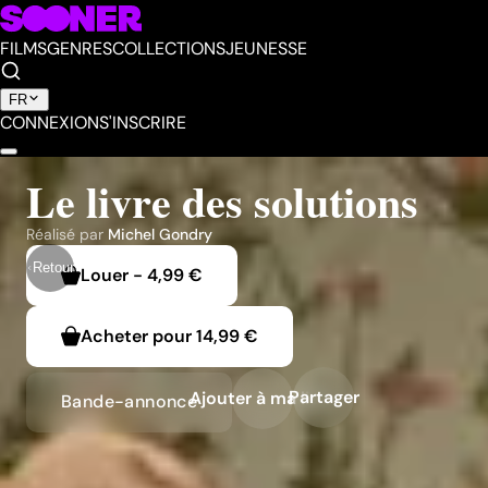
FILMS
GENRES
COLLECTIONS
JEUNESSE
FR
CONNEXION
S'INSCRIRE
Le livre des solutions
Réalisé par
Michel Gondry
Retour
Louer
-
4,99 €
Acheter pour
14,99 €
Partager
Ajouter à ma liste
Bande-annonce