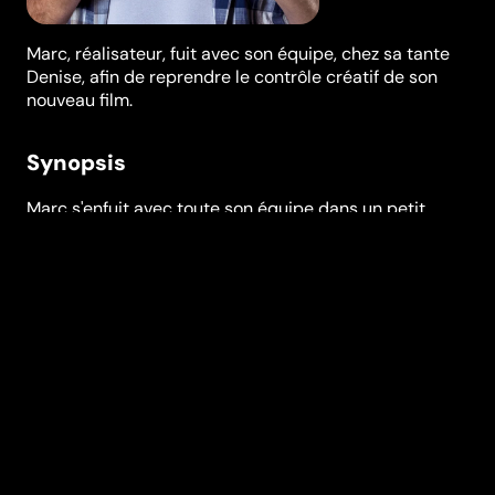
Marc, réalisateur, fuit avec son équipe, chez sa tante
Denise, afin de reprendre le contrôle créatif de son
nouveau film.
Synopsis
Marc s'enfuit avec toute son équipe dans un petit
village des Cévennes pour finir son film chez sa tante
Denise. Sur place, sa créativité se manifeste par un
million d'idées qui le plongent dans un drôle de chaos.
Marc se lance alors dans l’écriture du Livre des
Solutions, un guide de conseils pratiques qui pourrait
bien être la solution à tous ses problèmes…
Festivals et récompenses
Festival de Cannes
Réalisation
Michel Gondry