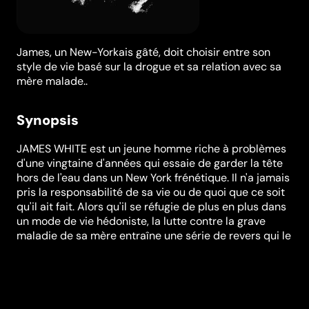
James, un New-Yorkais gâté, doit choisir entre son
style de vie basé sur la drogue et sa relation avec sa
mère malade..
Synopsis
JAMES WHITE est un jeune homme riche à problèmes
d'une vingtaine d'années qui essaie de garder la tête
hors de l'eau dans un New York frénétique. Il n'a jamais
pris la responsabilité de sa vie ou de quoi que ce soit
qu'il ait fait. Alors qu'il se réfugie de plus en plus dans
un mode de vie hédoniste, la lutte contre la grave
maladie de sa mère entraîne une série de revers qui le
forcent à assumer davantage de responsabilités. La
pression qui pèse sur lui est de plus en plus forte et
James doit trouver de nouvelles réserves de force,
sinon il risque d'imploser complètement. Va-t-il
devenir un adulte fonctionnel ou continuer à être un