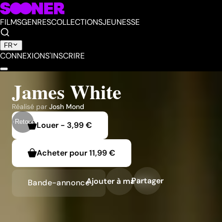
FILMS
GENRES
COLLECTIONS
JEUNESSE
FR
CONNEXION
S'INSCRIRE
James White
Réalisé par
Josh Mond
Retour
Louer
-
3,99 €
Acheter pour
11,99 €
Partager
Ajouter à ma liste
Bande-annonce