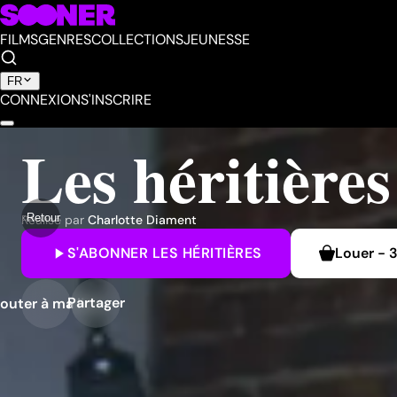
FILMS
GENRES
COLLECTIONS
JEUNESSE
FR
CONNEXION
S'INSCRIRE
Les héritières
Retour
Réalisé par
Charlotte Diament
S'ABONNER
LES HÉRITIÈRES
Louer
-
3
Partager
outer à ma liste