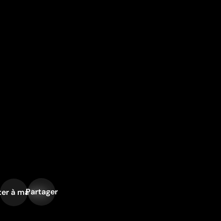
Partager
er à ma liste