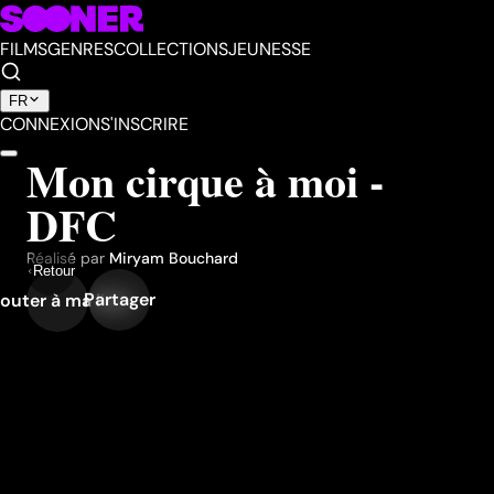
FILMS
GENRES
COLLECTIONS
JEUNESSE
FR
CONNEXION
S'INSCRIRE
Mon cirque à moi -
DFC
Réalisé par
Miryam Bouchard
Retour
Partager
outer à ma liste