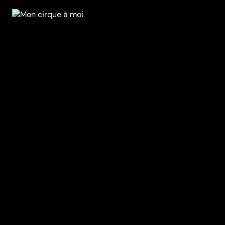
Depuis la mort de sa mère, Laura suit son père Bill,
clown de profession, en tournée à travers le Québec.
Cette vie de nomade ne plaît pas beaucoup à