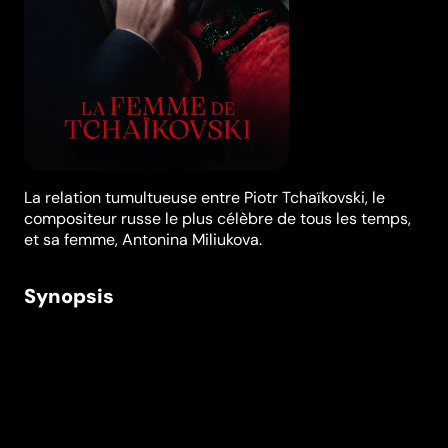
La relation tumultueuse entre Piotr Tchaïkovski, le
compositeur russe le plus célèbre de tous les temps,
et sa femme, Antonina Miliukova.
Synopsis
Russie, 19ème siècle. Antonina Miliukova, jeune femme
aisée et brillante, épouse le compositeur Piotr
Tchaïkovski. Mais l’amour qu’elle lui porte tourne à
l’obsession et la jeune femme est violemment rejetée.
Consumée par ses sentiments, Antonina accepte de
tout endurer pour rester auprès de lui.