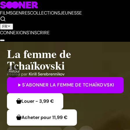
FILMS
GENRES
COLLECTIONS
JEUNESSE
FR
CONNEXION
S'INSCRIRE
La femme de
Tchaïkovski
Retour
Réalisé par
Kirill Serebrennikov
S'ABONNER
LA FEMME DE TCHAÏKOVSKI
Louer
-
3,99 €
Acheter pour
11,99 €