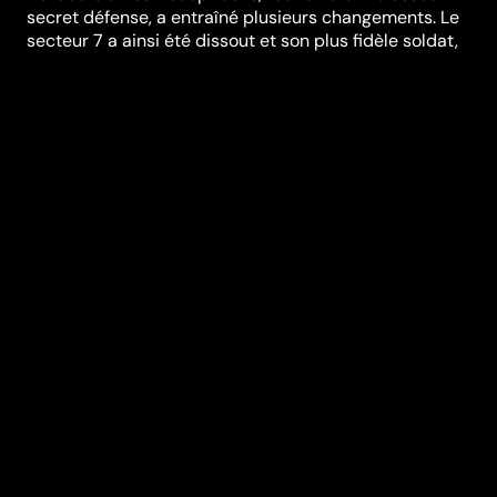
secret défense, a entraîné plusieurs changements. Le
secteur 7 a ainsi été dissout et son plus fidèle soldat,
l'agent Simmons, a été révoqué sans ménagement.
Résultat : une nouvelle agence, NEST, a été mise en
place...
Réalisation
Michael Bay
Genres
Fantastique &
Science-Fiction
,
Action & Aventure
Casting
Shia LaBeouf
Megan
Fox
Josh
Duhamel
Tyrese
Gibson
John Turturro
Durée (en min)
143
Année
2009