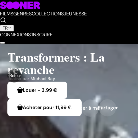
FILMS
GENRES
COLLECTIONS
JEUNESSE
FR
CONNEXION
S'INSCRIRE
Transformers : La
revanche
Retour
Réalisé par
Michael Bay
Louer
-
3,99 €
Acheter pour
11,99 €
Partager
Ajouter à ma liste