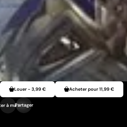
Louer
-
3,99 €
Acheter pour
11,99 €
Partager
er à ma liste