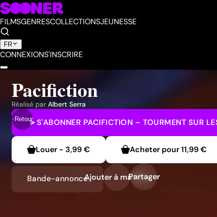
FILMS
GENRES
COLLECTIONS
JEUNESSE
FR
CONNEXION
S'INSCRIRE
Pacifiction
Réalisé par
Albert Serra
Retour
S'ABONNER
PACIFICTION – TOURMENT SUR LES
Louer
-
3,99 €
Acheter pour
11,99 €
Partager
Ajouter à ma liste
Bande-annonce