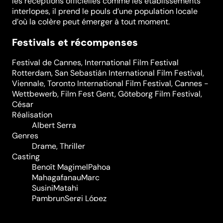
les réceptions officielles comme les établissements
interlopes, il prend le pouls d’une population locale
d’où la colère peut émerger à tout moment.
Festivals et récompenses
Festival de Cannes
,
International Film Festival
Rotterdam
,
San Sebastián International Film Festival
,
Viennale
,
Toronto International Film Festival
,
Cannes -
Wettbewerb
,
Film Fest Gent
,
Göteborg Film Festival
,
César
Réalisation
Albert Serra
Genres
Drame
,
Thriller
Casting
Benoît Magimel
Pahoa
Mahagafanau
Marc
Susini
Matahi
Pambrun
Sergi López
Durée (en min)
165