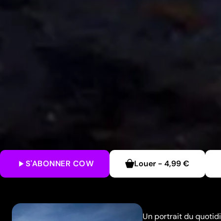
S'ABONNER
COW
Louer
-
4,99 €
Un portrait du quotid