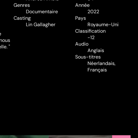
Genres
Année
Documentaire
2022
Casting
Pays
Lin Gallagher
Royaume-Uni
Classification
e
-12
 nous
Audio
le. "
Anglais
Sous-titres
Néerlandais,
Français