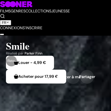
FILMS
GENRES
COLLECTIONS
JEUNESSE
FR
CONNEXION
S'INSCRIRE
Smile
Réalisé par
Parker Finn
Retour
Louer
-
4,99 €
Acheter pour
17,99 €
Partager
Ajouter à ma liste