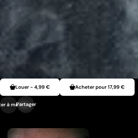
Louer
-
4,99 €
Acheter pour
17,99 €
Partager
er à ma liste