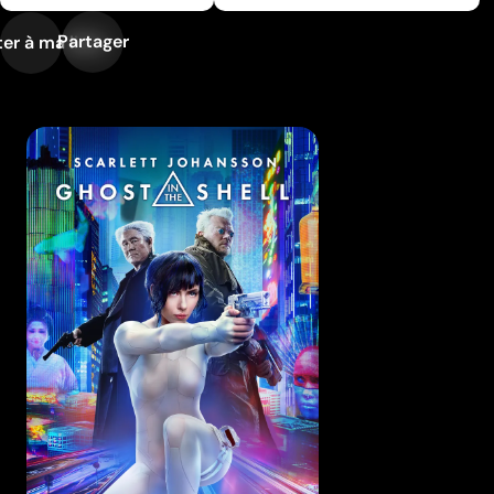
Partager
er à ma liste