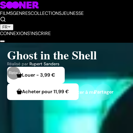
FILMS
GENRES
COLLECTIONS
JEUNESSE
FR
CONNEXION
S'INSCRIRE
Ghost in the Shell
Réalisé par
Rupert Sanders
Retour
Louer
-
3,99 €
Acheter pour
11,99 €
Partager
Ajouter à ma liste