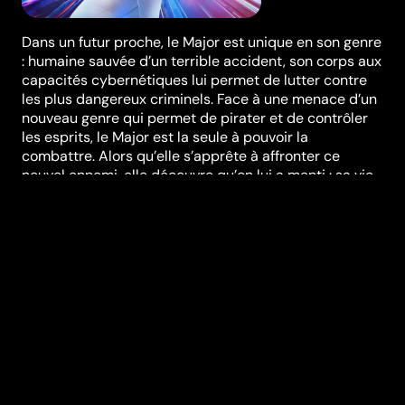
Dans un futur proche, le Major est unique en son genre
: humaine sauvée d’un terrible accident, son corps aux
capacités cybernétiques lui permet de lutter contre
les plus dangereux criminels. Face à une menace d’un
nouveau genre qui permet de pirater et de contrôler
les esprits, le Major est la seule à pouvoir la
combattre. Alors qu’elle s’apprête à affronter ce
nouvel ennemi, elle découvre qu’on lui a menti : sa vie
n’a pas été sauvée, on la lui a volée. Rien ne l’arrêtera
pour comprendre son passé, trouver les responsables
et les empêcher de recommencer avec d’autres.
Réalisation
Rupert Sanders
Genres
Action & Aventure
,
Policier
,
Fantastique
& Science-Fiction
,
Thriller
Casting