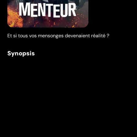
Et si tous vos mensonges devenaient réalité ?
Synopsis
Jérôme est un menteur compulsif. Sa famille et ses
amis ne supportent plus ses mensonges quotidiens. Ils
font tout pour qu’il change d’attitude. N’écoutant pas
ce qu’on lui reproche, Jérôme s’enfonce de plus en
plus dans le mensonge jusqu’au jour où une
malédiction divine le frappe : tous ses mensonges
prennent vie. Commence alors pour un lui un véritable
cauchemar.
Réalisation
Olivier Baroux
Genres
Comédie