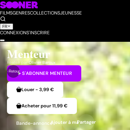
FILMS
GENRES
COLLECTIONS
JEUNESSE
FR
CONNEXION
S'INSCRIRE
Menteur
Réalisé par
Olivier Baroux
Retour
S'ABONNER
MENTEUR
Louer
-
3,99 €
Acheter pour
11,99 €
Partager
Ajouter à ma liste
Bande-annonce