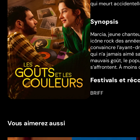
qui meurt accidentel
Synopsis
Marcia, jeune chanteu
icône rock des années 
convaincre l’ayant-dro
qui n’a jamais aimé s
mauvais goût, le popul
s’affrontent. À moins q
Festivals et ré
BRIFF
Vous aimerez aussi