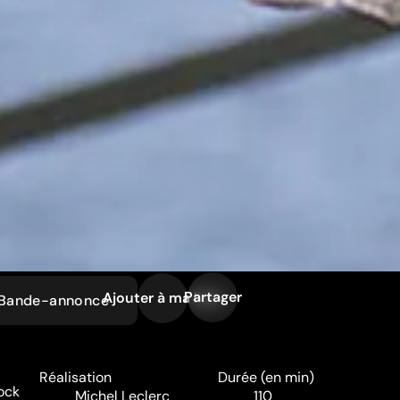
Partager
Ajouter à ma liste
Bande-annonce
Réalisation
Durée (en min)
ock
Michel Leclerc
110