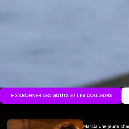
S'ABONNER
LES GOÛTS ET LES COULEURS
Marcia une jeune cha