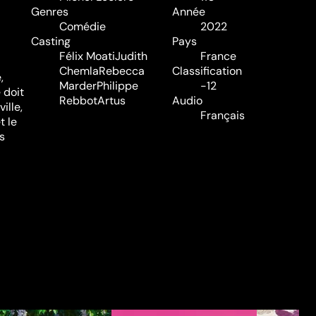
Genres
Année
Comédie
2022
Casting
Pays
Félix Moati
Judith
France
Chemla
Rebecca
Classification
,
Marder
Philippe
-12
 doit
Rebbot
Artus
Audio
ille,
Français
t le
s