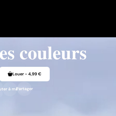
les couleurs
Louer
-
4,99 €
Partager
uter à ma liste