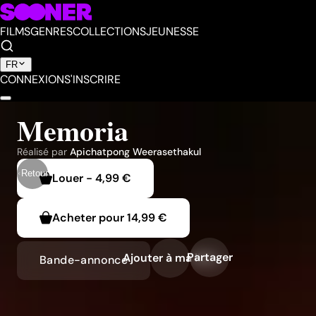
FILMS
GENRES
COLLECTIONS
JEUNESSE
FR
CONNEXION
S'INSCRIRE
Memoria
Réalisé par
Apichatpong Weerasethakul
Retour
Louer
-
4,99 €
Acheter pour
14,99 €
Partager
Ajouter à ma liste
Bande-annonce