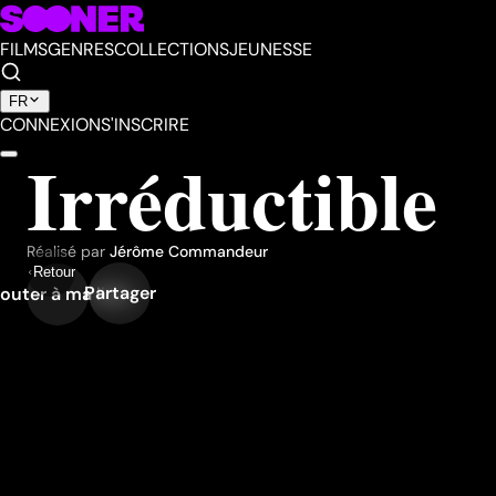
FILMS
GENRES
COLLECTIONS
JEUNESSE
FR
CONNEXION
S'INSCRIRE
Irréductible
Réalisé par
Jérôme Commandeur
Retour
Partager
outer à ma liste