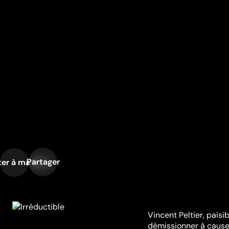
Partager
er à ma liste
Vincent Peltier, paisi
démissionner à cause 