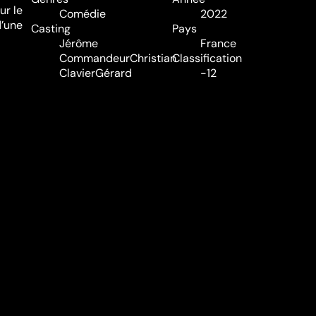
ur le
Comédie
2022
d’une
Casting
Pays
Jérôme
France
Commandeur
Christian
Classification
Clavier
Gérard
-12
Darmon
Manon
Audio
Maindivide
Laetitia
Français
Dosch
Sous-titres
Néerlandais