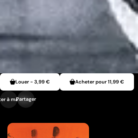
Louer
-
3,99 €
Acheter pour
11,99 €
Partager
er à ma liste