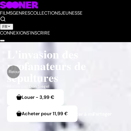
FILMS
GENRES
COLLECTIONS
JEUNESSE
FR
CONNEXION
S'INSCRIRE
L'invasion des
profanateurs de
sépultures
Retour
Réalisé par
Don Siegel
Louer
-
3,99 €
Acheter pour
11,99 €
Partager
Ajouter à ma liste