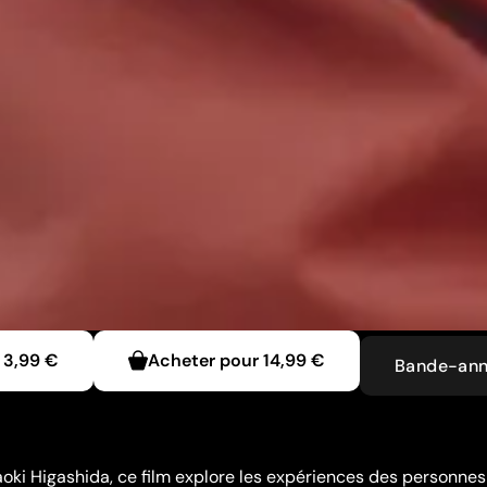
3,99 €
Acheter pour
14,99 €
Bande-an
Naoki Higashida, ce film explore les expériences des personnes