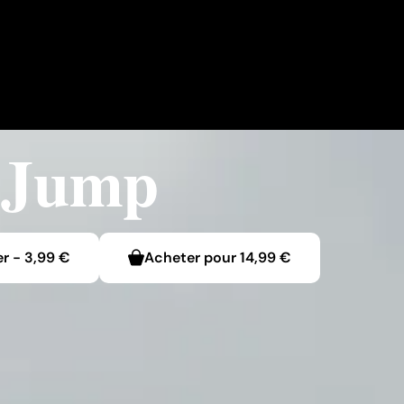
 Jump
er
-
3,99 €
Acheter pour
14,99 €