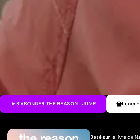
S'ABONNER
THE REASON I JUMP
Louer
-
Basé sur le livre de 