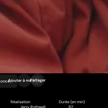
Partager
Ajouter à ma liste
nonce
Réalisation
Durée (en min)
Jerry Rothwell
82