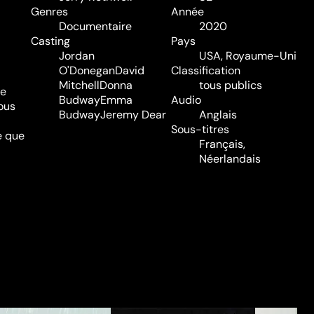
Genres
Année
Documentaire
2020
Casting
Pays
Jordan
USA, Royaume-Uni
O'Donegan
David
Classification
Mitchell
Donna
tous publics
le
Budway
Emma
Audio
ous
Budway
Jeremy Dear
Anglais
Sous-titres
e que
Français,
Néerlandais