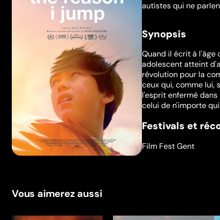
autistes qui ne parle
Synopsis
Quand il écrit à l'âge
adolescent atteint d'
révolution pour la co
ceux qui, comme lui, 
l'esprit enfermé dans 
celui de n'importe qui
Festivals et ré
Film Fest Gent
Vous aimerez aussi