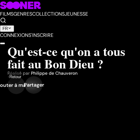
FILMS
GENRES
COLLECTIONS
JEUNESSE
FR
CONNEXION
S'INSCRIRE
Qu'est-ce qu'on a tous
fait au Bon Dieu ?
Réalisé par
Philippe de Chauveron
Retour
Partager
outer à ma liste