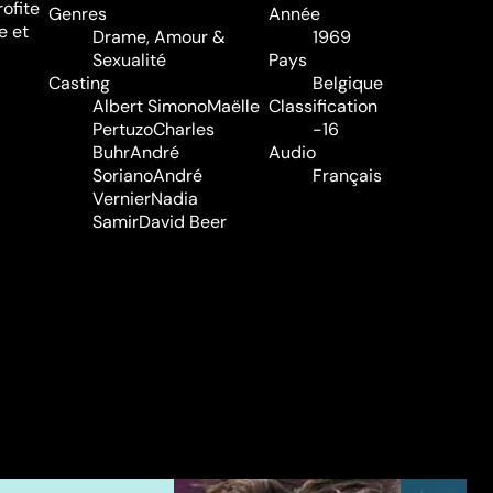
rofite
Genres
Année
e et
Drame
,
Amour &
1969
Sexualité
Pays
Casting
Belgique
Albert Simono
Maëlle
Classification
Pertuzo
Charles
-16
Buhr
André
Audio
Soriano
André
Français
Vernier
Nadia
Samir
David Beer