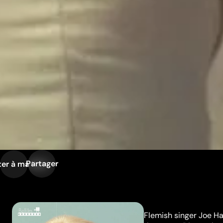
Partager
er à ma liste
Flemish singer Joe Ha