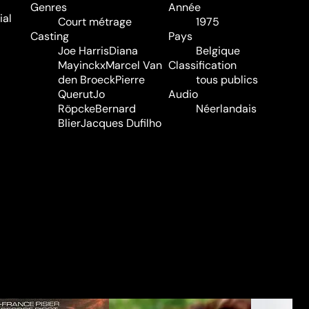
Genres
Année
ial
Court métrage
1975
Casting
Pays
Joe Harris
Diana
Belgique
Mayinckx
Marcel Van
Classification
den Broeck
Pierre
tous publics
Querut
Jo
Audio
Röpcke
Bernard
Néerlandais
Blier
Jacques Dufilho