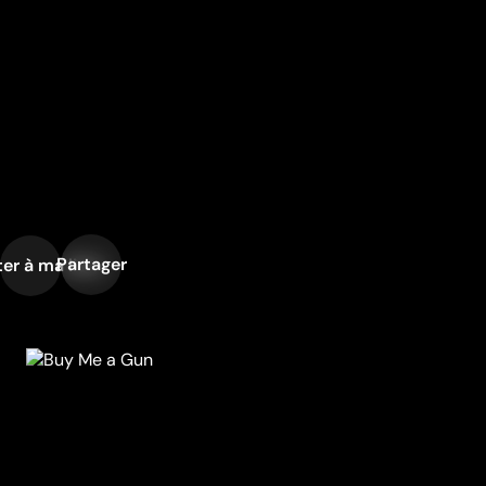
Partager
er à ma liste