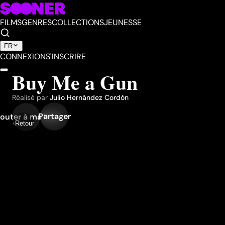
FILMS
GENRES
COLLECTIONS
JEUNESSE
FR
CONNEXION
S'INSCRIRE
Buy Me a Gun
Réalisé par
Julio Hernández Cordón
Partager
outer à ma liste
Retour