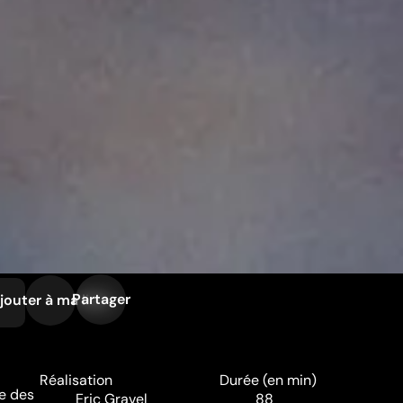
Partager
jouter à ma liste
Réalisation
Durée (en min)
le des
Eric Gravel
88