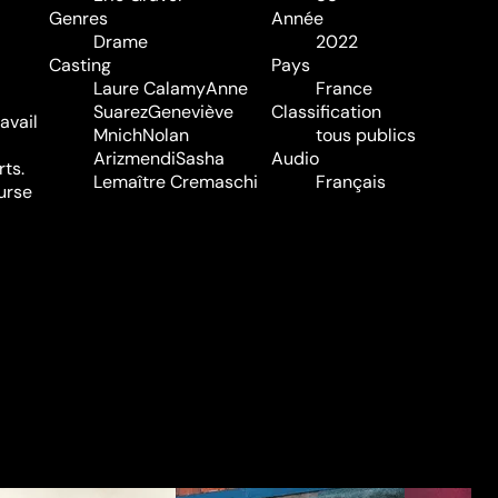
Genres
Année
Drame
2022
Casting
Pays
Laure Calamy
Anne
France
Suarez
Geneviève
Classification
avail
Mnich
Nolan
tous publics
Arizmendi
Sasha
Audio
rts.
Lemaître Cremaschi
Français
ourse