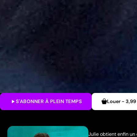
S'ABONNER
À PLEIN TEMPS
Louer
-
3,99
Julie obtient enfin u