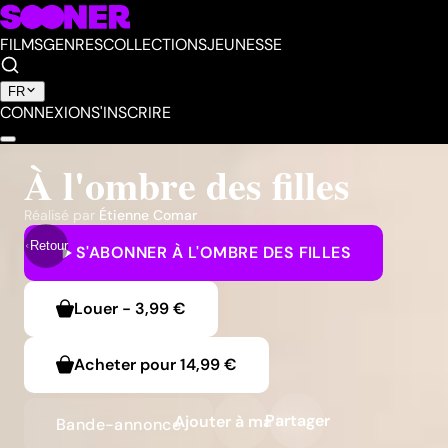
FILMS
GENRES
COLLECTIONS
JEUNESSE
FR
CONNEXION
S'INSCRIRE
À l'ombre des filles
Réalisé par
Étienne Comar
Retour
S'ABONNER
À L'OMBRE DES FILLES
Louer
-
3,99 €
Acheter pour
14,99 €
Partager
Ajouter à ma liste
Bande-annonce