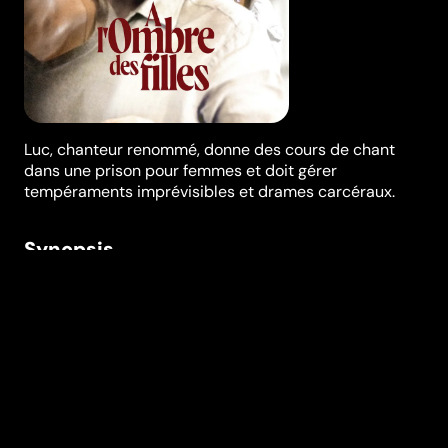
Luc, chanteur renommé, donne des cours de chant
dans une prison pour femmes et doit gérer
tempéraments imprévisibles et drames carcéraux.
Synopsis
Luc, un chanteur lyrique renommé, accepte, au cours
d’un été, d’animer un atelier de chant dans un centre
de détention de femmes. D’abord méfiantes, Carole,
Jeannine, Noor, Jess, Marzena et Catherine vont
capter toute son attention. Luc se trouvera vite
confronté aux tempéraments imprévisibles et
discordants de ces détenues difficiles, alors que la
prison connait des perturbations. Comment réussira