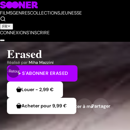
FILMS
GENRES
COLLECTIONS
JEUNESSE
FR
CONNEXION
S'INSCRIRE
Erased
Réalisé par
Miha Mazzini
Retour
S'ABONNER
ERASED
Louer
-
2,99 €
Acheter pour
9,99 €
Partager
Ajouter à ma liste