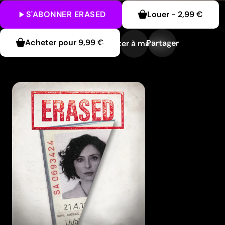
S'ABONNER
ERASED
Louer
-
2,99 €
Acheter pour
9,99 €
Partager
Ajouter à ma liste