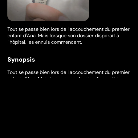
Tout se passe bien lors de l'accouchement du premier
enfant d'Ana. Mais lorsque son dossier disparaît à
l'hôpital, les ennuis commencent.
Synopsis
Tout se passe bien lors de l'accouchement du premier
enfant d'Ana. Mais lorsque son dossier disparaît à
cause d'un problème de logiciel à l'hôpital, elle a des
ennuis. Sans ce dossier, Ana n'a aucun droit sur son
bébé et son enfant sera placé en adoption. Ana
réussira-t-elle à récupérer le dossier ?
Festivals et récompenses
Film Fest Oostende
Réalisation