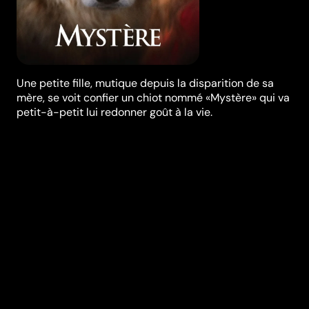
Une petite fille, mutique depuis la disparition de sa
mère, se voit confier un chiot nommé «Mystère» qui va
petit-à-petit lui redonner goût à la vie.
Synopsis
Stéphane décide d'emménager dans les belles
montagnes du Cantal afin de renouer avec sa fille de 8
ans, Victoria, mutique depuis la disparition de sa
maman. Lors d'une promenade en forêt, un berger
confie à Victoria un chiot nommé " Mystère " qui va
petit-à-petit lui redonner goût à la vie. Mais très vite,
Stéphane découvre que l'animal est en réalité un
loup... Malgré les mises en garde et le danger de cette
situation, il ne peut se résoudre à séparer sa fille de