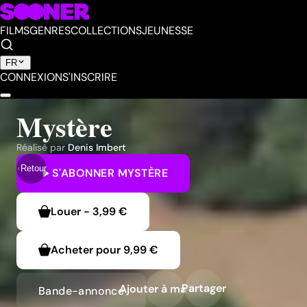
FILMS
GENRES
COLLECTIONS
JEUNESSE
FR
CONNEXION
S'INSCRIRE
Mystère
Réalisé par
Denis Imbert
Retour
S'ABONNER
MYSTÈRE
Louer
-
3,99 €
Acheter pour
9,99 €
Partager
Ajouter à ma liste
Bande-annonce