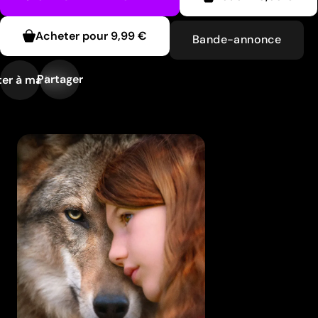
Acheter pour
9,99 €
Bande-annonce
Partager
er à ma liste