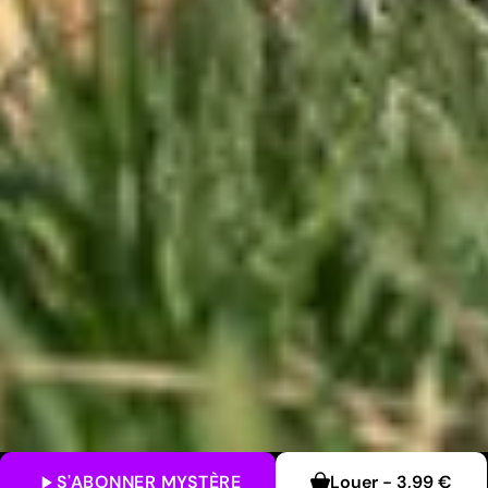
S'ABONNER
MYSTÈRE
Louer
-
3,99 €