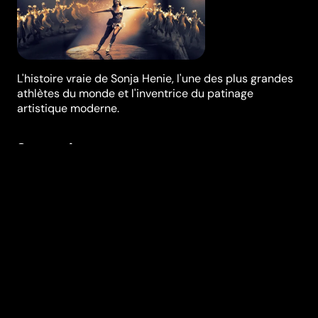
L'histoire vraie de Sonja Henie, l'une des plus grandes
athlètes du monde et l'inventrice du patinage
artistique moderne.
Synopsis
L'histoire de Sonja Henie, l'une des plus grandes
athlètes du monde et l'inventrice du patinage
artistique moderne, qui décide de partir à Hollywood
en 1936 pour devenir une star du cinéma.
Festivals et récompenses
Sundance Film Festival
,
Film Fest Oostende
Réalisation
Anne Sewitsky