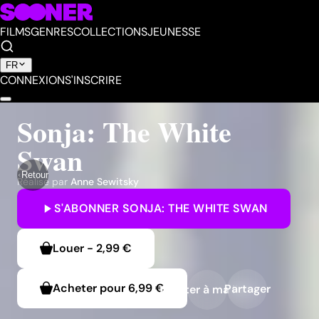
FILMS
GENRES
COLLECTIONS
JEUNESSE
FR
CONNEXION
S'INSCRIRE
Sonja: The White
Swan
Retour
Réalisé par
Anne Sewitsky
S'ABONNER
SONJA: THE WHITE SWAN
Louer
-
2,99 €
Acheter pour
6,99 €
Partager
Ajouter à ma liste