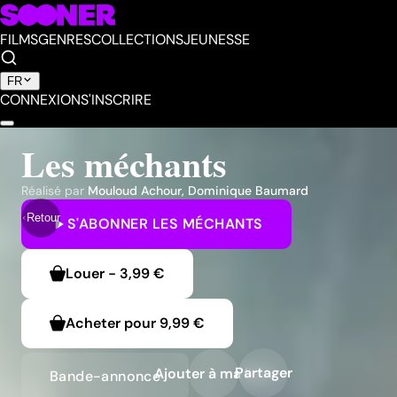
FILMS
GENRES
COLLECTIONS
JEUNESSE
FR
CONNEXION
S'INSCRIRE
Les méchants
Réalisé par
Mouloud Achour
,
Dominique Baumard
Retour
S'ABONNER
LES MÉCHANTS
Louer
-
3,99 €
Acheter pour
9,99 €
Partager
Ajouter à ma liste
Bande-annonce