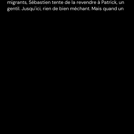
migrants, Sébastien tente de la revendre à Patrick, un
gentil. Jusqu'ici, rien de bien méchant. Mais quand un
rappeur tout juste sorti de prison, une présentatrice
de télévision prête à tout pour faire le buzz et des
trafiquants de clics s'en mêlent… Patrick et Sébastien
deviennent les Méchants les plus recherchés de
France.
Réalisation
Mouloud Achour
,
Dominique Baumard
Genres
Comédie
,
Drame
Casting
Roman
Frayssinet
Djimo
Ludivine
Sagnier
Anthony
Bajon
Kyan Khojandi
Durée (en min)
79
Année
2021