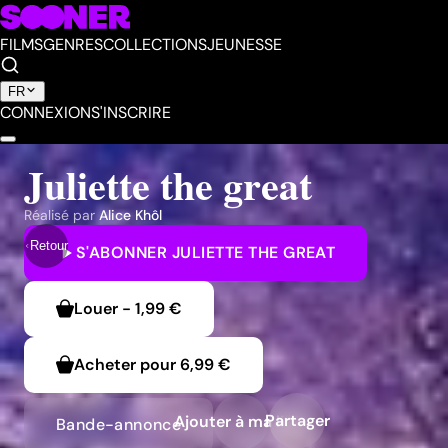
FILMS
GENRES
COLLECTIONS
JEUNESSE
FR
CONNEXION
S'INSCRIRE
Juliette the great
Réalisé par
Alice Khôl
Retour
S'ABONNER
JULIETTE THE GREAT
Louer
-
1,99 €
Acheter pour
6,99 €
Partager
Ajouter à ma liste
Bande-annonce