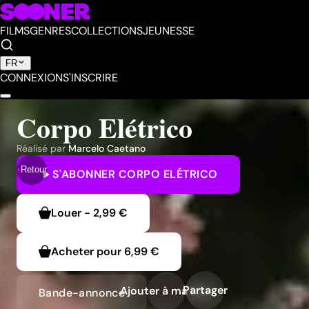
FILMS
GENRES
COLLECTIONS
JEUNESSE
FR
CONNEXION
S'INSCRIRE
Corpo Elétrico
Réalisé par
Marcelo Caetano
Retour
S'ABONNER
CORPO ELÉTRICO
Louer
-
2,99 €
Acheter pour
6,99 €
Partager
Ajouter à ma liste
Bande-annonce