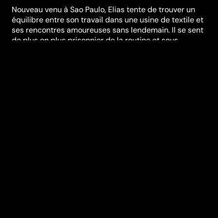
Nouveau venu à Sao Paulo, Elias tente de trouver un
équilibre entre son travail dans une usine de textile et
ses rencontres amoureuses sans lendemain. Il se sent
de plus en plus prisonnier de la routine et sous
pression. Sa nouvelle amitié avec ses collègues de
travail va lui permettre de s’échapper. Il découvre
alors la vie nocturne de sa ville et ses possibilités
insoupçonnées.
Réalisation
Marcelo Caetano
Genres
Drame
,
Films LGBTQ
Casting
Kelner Macêdo
Lucas
Andrade
Welket
Bungué
Georgina
Castro
Ana Flavia
Cavalcanti
Durée (en min)
94