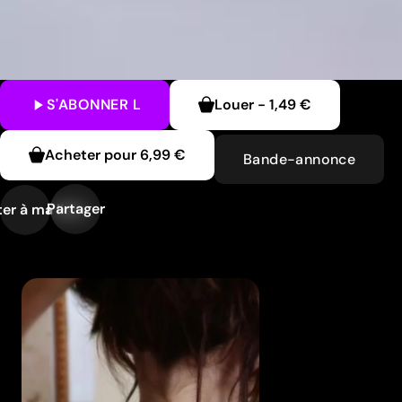
S'ABONNER
L
Louer
-
1,49 €
Acheter pour
6,99 €
Bande-annonce
Partager
er à ma liste