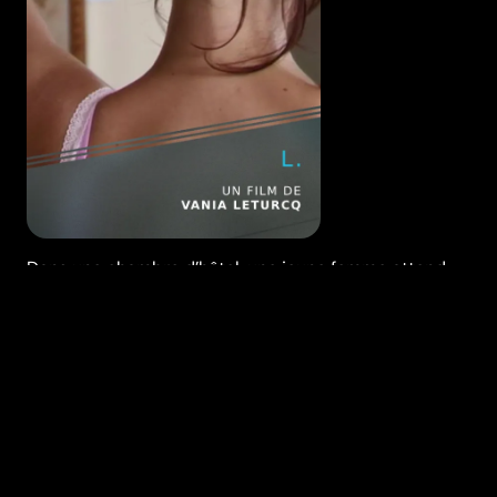
Dans une chambre d’hôtel, une jeune femme attend
l’homme qu’elle aime...
Réalisation
Vania Leturcq
Genres
Court métrage
Casting
Edwige Baily, Pedro
Cabanas
Durée (en min)