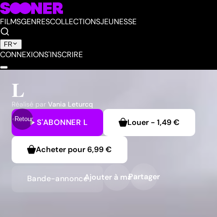
FILMS
GENRES
COLLECTIONS
JEUNESSE
FR
CONNEXION
S'INSCRIRE
L
Réalisé par
Vania Leturcq
Retour
S'ABONNER
L
Louer
-
1,49 €
Acheter pour
6,99 €
Partager
Ajouter à ma liste
Bande-annonce