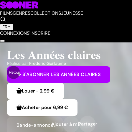
FILMS
GENRES
COLLECTIONS
JEUNESSE
FR
CONNEXION
S'INSCRIRE
Les Années claires
Réalisé par
Frederic Guillaume
Retour
S'ABONNER
LES ANNÉES CLAIRES
Louer
-
2,99 €
Acheter pour
6,99 €
Partager
Ajouter à ma liste
Bande-annonce