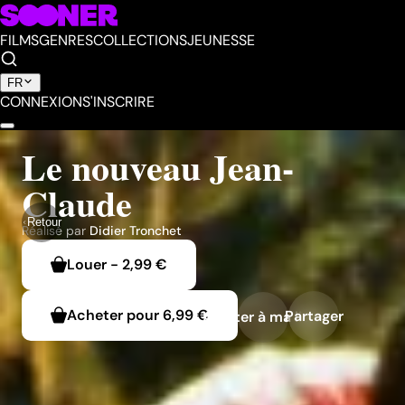
FILMS
GENRES
COLLECTIONS
JEUNESSE
FR
CONNEXION
S'INSCRIRE
Le nouveau Jean-
Claude
Retour
Réalisé par
Didier Tronchet
Louer
-
2,99 €
Acheter pour
6,99 €
Partager
Ajouter à ma liste