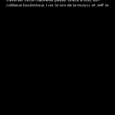
collègue boulimique, Luis, le pro de la muscu, et Jeff, le
chauffeur de taxi à l'humour décapant, Jean-Claude
remonte peu à peu la pente. C'est alors qu'il fait la
connaissance de Marianna, une fascinante et
insaisissable jeune femme...
Réalisation
Didier Tronchet
Genres
Comédie
Casting
Clotilde
Courau
Mathieu
Demy
Richard
Berry
Darry
Cowl
Marcel Gotlib
Durée (en min)
95
Année
2002
Pays