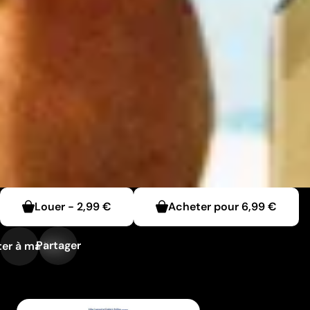
Louer
-
2,99 €
Acheter pour
6,99 €
Partager
er à ma liste