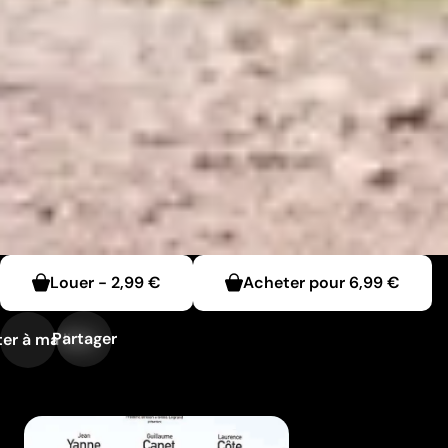
Louer
-
2,99 €
Acheter pour
6,99 €
Partager
er à ma liste