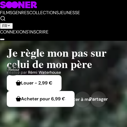
FILMS
GENRES
COLLECTIONS
JEUNESSE
FR
CONNEXION
S'INSCRIRE
Je règle mon pas sur
celui de mon père
Retour
Réalisé par
Rémi Waterhouse
Louer
-
2,99 €
Acheter pour
6,99 €
Partager
Ajouter à ma liste