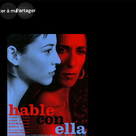
Partager
er à ma liste