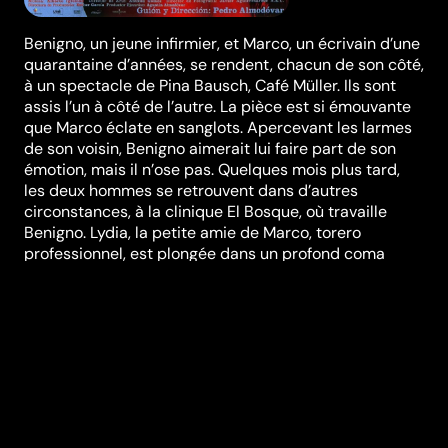
Benigno, un jeune infirmier, et Marco, un écrivain d’une
quarantaine d’années, se rendent, chacun de son côté,
à un spectacle de Pina Bausch, Café Müller. Ils sont
assis l’un à côté de l’autre. La pièce est si émouvante
que Marco éclate en sanglots. Apercevant les larmes
de son voisin, Benigno aimerait lui faire part de son
émotion, mais il n’ose pas. Quelques mois plus tard,
les deux hommes se retrouvent dans d’autres
circonstances, à la clinique El Bosque, où travaille
Benigno. Lydia, la petite amie de Marco, torero
professionnel, est plongée dans un profond coma
suite à un accident survenu lors d’une corrida.
Benigno, quant à lui, est au chevet d’Alicia, une jeune
danseuse également dans le coma. Lorsque Marco
passe à côté de la chambre d’Alicia, Benigno, sans
hésiter, s’approche d ..
Festivals et récompenses