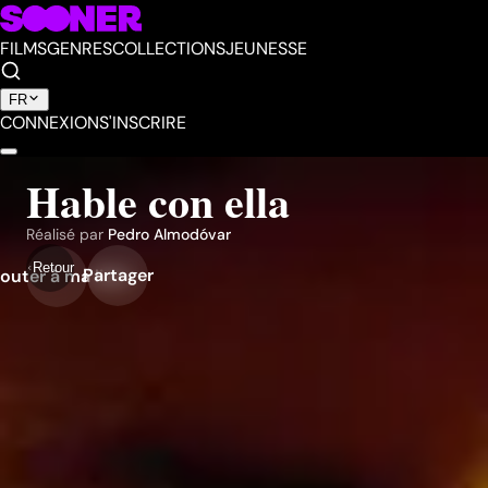
FILMS
GENRES
COLLECTIONS
JEUNESSE
FR
CONNEXION
S'INSCRIRE
Hable con ella
Réalisé par
Pedro Almodóvar
Retour
Partager
outer à ma liste