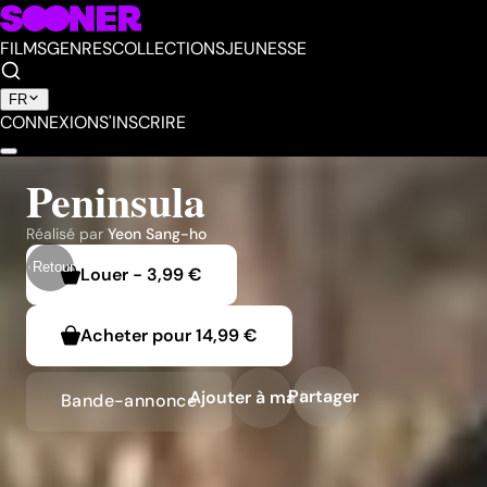
FILMS
GENRES
COLLECTIONS
JEUNESSE
FR
CONNEXION
S'INSCRIRE
Peninsula
Réalisé par
Yeon Sang-ho
Retour
Louer
-
3,99 €
Acheter pour
14,99 €
Partager
Ajouter à ma liste
Bande-annonce