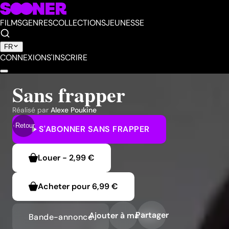
FILMS
GENRES
COLLECTIONS
JEUNESSE
FR
CONNEXION
S'INSCRIRE
Sans frapper
Réalisé par
Alexe Poukine
Retour
S'ABONNER
SANS FRAPPER
Louer
-
2,99 €
Acheter pour
6,99 €
Partager
Ajouter à ma liste
Bande-annonce